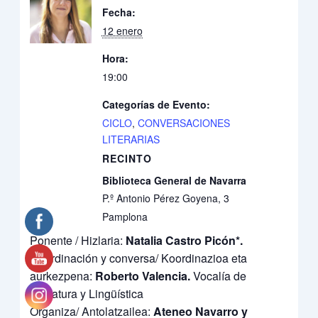
Fecha:
12 enero
Hora:
19:00
Categorías de Evento:
CICLO
,
CONVERSACIONES
LITERARIAS
RECINTO
Biblioteca General de Navarra
P.º Antonio Pérez Goyena, 3
Pamplona
Ponente / Hizlaria:
Natalia Castro Picón
*
.
Coordinación y conversa/ Koordinazioa eta
aurkezpena:
Roberto Valencia.
Vocalía de
Literatura y Lingüística
Organiza/ Antolatzailea:
Ateneo Navarro y