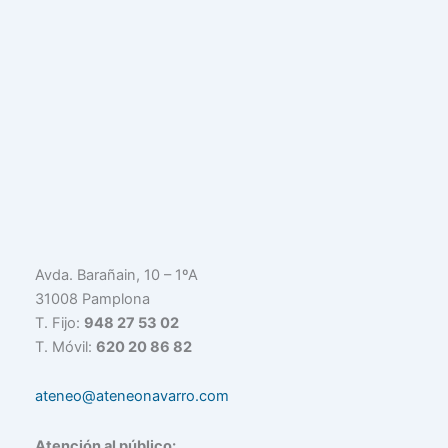
Avda. Barañain, 10 – 1ºA
31008 Pamplona
T. Fijo:
948 27 53 02
T. Móvil:
620 20 86 82
ateneo@ateneonavarro.com
Atención al público: