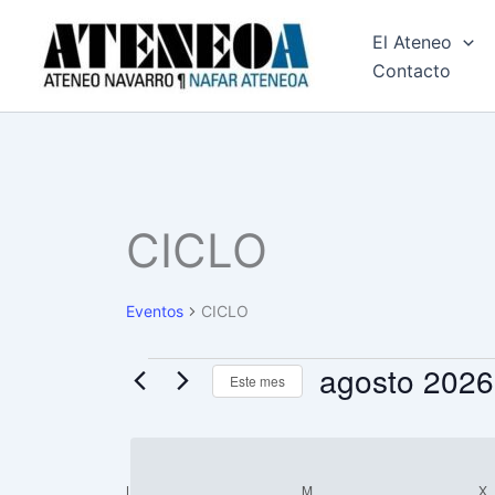
Ir
El Ateneo
al
Contacto
contenido
LUNES
MARTES
CICLO
Eventos
Eventos
CICLO
agosto 2026
Este mes
Selecciona
la
fecha.
L
M
X