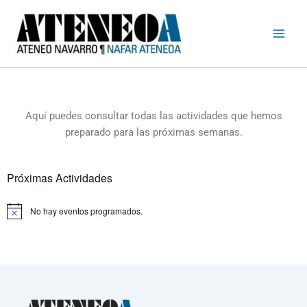
Busc
Ir
al
contenido
Aquí puedes consultar todas las actividades que hemos
preparado para las próximas semanas.
Próximas Actividades
No hay eventos programados.
A
v
i
s
o