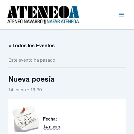
Busc
Ir
al
contenido
« Todos los Eventos
Este evento ha pasado.
Nueva poesía
14 enero - 19:30
Fecha:
14 enero