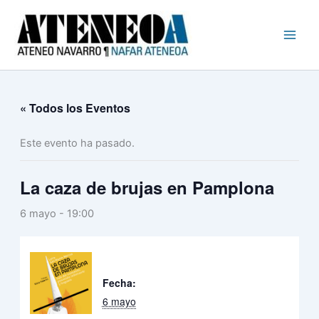
Busc
Ir
al
contenido
« Todos los Eventos
Este evento ha pasado.
La caza de brujas en Pamplona
6 mayo - 19:00
Fecha:
6 mayo