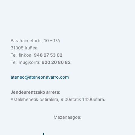
Barañain etorb., 10 – 1ºA
31008 Iruñea
Tel. finkoa:
948 27 53 02
Tel. mugikorra:
620 20 86 82
ateneo@ateneonavarro.com
Jendearentzako arreta:
Astelehenetik ostiralera, 9:00etatik 14:00etara.
Mezenasgoa: