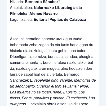
Hizlaria:
Bernardo Sánchez*
Antolatzailea:
Nafarroako Liburutegia eta
Filmoteka, Ateneo Navarro
Laguntzailea:
Editorial Pepitas de Calabaza
Azconak herrialde honetaz utzi zigun irudia
beharbada zehatzagoa da eta funts handiagoa du
historia eta soziologia liburu gehienena baino.
Dibertigarria, zorrotza, burutsua, sendoa, atsegina,
samurra, bihurria… bere literatura nazio-altxor bat
da, nazioa galaxiaren mugetaraino hedatzen den
lurralde zabal hori dela ulertuta. Bernardo
Sánchezek
El repelente niño Vicente, Memorias de
un señor bajito, Cuando el toro se llama Felipe,
Los muertos no se tocan, nene, El pisito, Los
ilusos, Pobre, paralítico y muerto, El cochecito, Los
europeos…
bezalako obrak aztertuko ditu bere