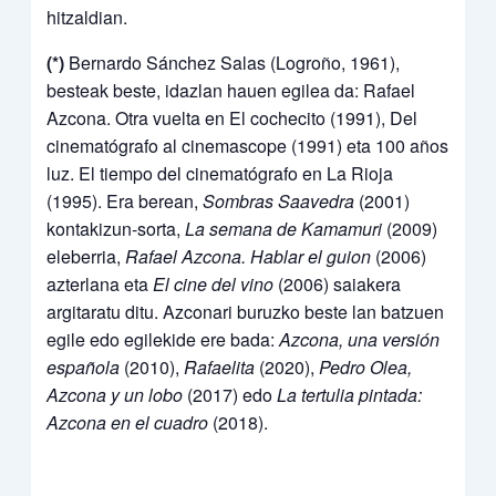
hitzaldian.
(*)
Bernardo Sánchez Salas (Logroño, 1961),
besteak beste, idazlan hauen egilea da: Rafael
Azcona. Otra vuelta en El cochecito (1991), Del
cinematógrafo al cinemascope (1991) eta 100 años
luz. El tiempo del cinematógrafo en La Rioja
(1995). Era berean,
Sombras Saavedra
(2001)
kontakizun-sorta,
La semana de Kamamuri
(2009)
eleberria,
Rafael Azcona. Hablar el guion
(2006)
azterlana eta
El cine del vino
(2006) saiakera
argitaratu ditu. Azconari buruzko beste lan batzuen
egile edo egilekide ere bada:
Azcona, una versión
española
(2010),
Rafaelita
(2020),
Pedro Olea,
Azcona y un lobo
(2017) edo
La tertulia pintada:
Azcona en el cuadro
(2018).