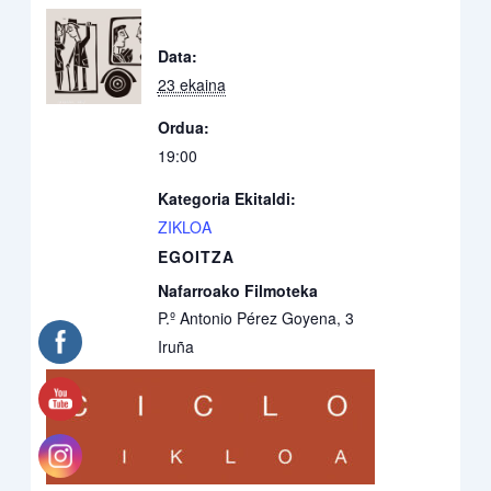
Data:
23 ekaina
Ordua:
19:00
Kategoria Ekitaldi:
ZIKLOA
EGOITZA
Nafarroako Filmoteka
P.º Antonio Pérez Goyena, 3
Iruña