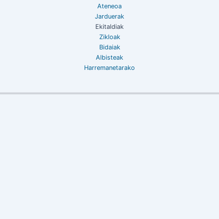
Ateneoa
Jarduerak
Ekitaldiak
Zikloak
Bidaiak
Albisteak
Harremanetarako