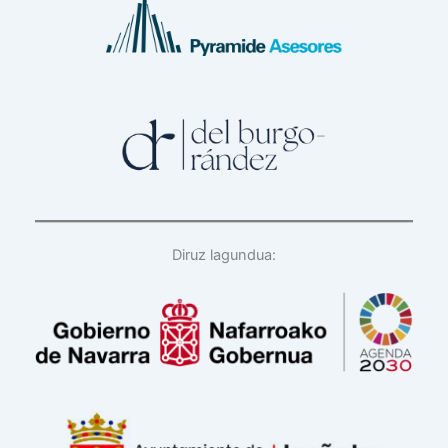
Diruz lagundua: