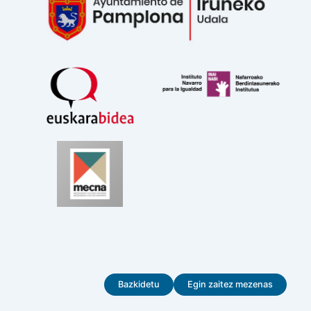
Bazkidetu
Egin zaitez mezenas