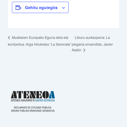
Gehitu egutegira
Liburu-aurkezpena: La
Musikaren Europako Eguna dela eta
kontzertua: Arga Hirukotea “La Serenata”
plegaria encendida. Javier
Asiáin