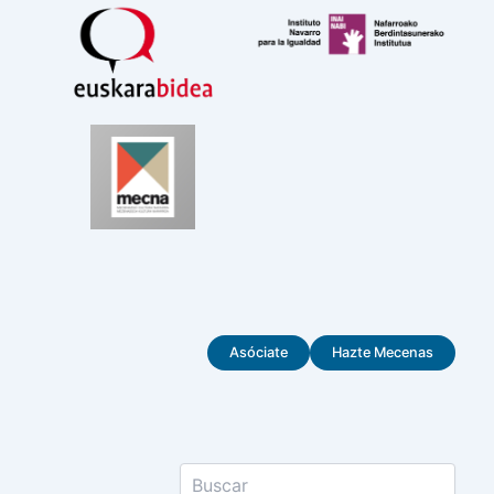
Asóciate
Hazte Mecenas