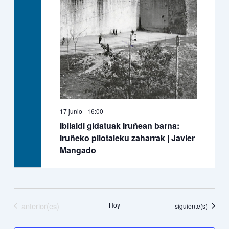
17 junio - 16:00
Ibilaldi gidatuak Iruñean barna:
Iruñeko pilotaleku zaharrak | Javier
Mangado
Eventos
anterior(es)
Hoy
Eventos
siguiente(s)