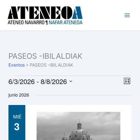
Busc
Ir
al
contenido
PASEOS -IBILALDIAK
Eventos
Eventos
PASEOS -IBILALDIAK
6/3/2026
 - 
8/8/2026
Navegac
Naveg
Lista
de
de
Selecciona
junio 2026
vistas
vistas
la
fecha.
de
Event
MIÉ
3