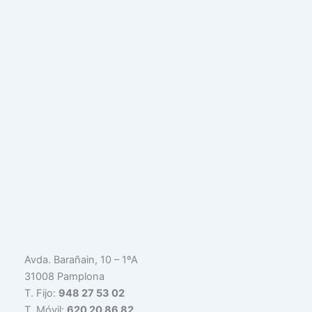
Avda. Barañain, 10 – 1ºA
31008 Pamplona
T. Fijo:
948 27 53 02
T. Móvil:
620 20 86 82