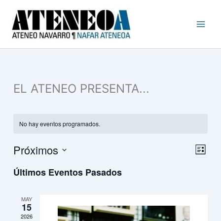
Busc
Ir
al
contenido
EL ATENEO PRESENTA...
No hay eventos programados.
Próximos
Navegac
Naveg
Lista
de
de
Selecciona
Últimos Eventos Pasados
vistas
vistas
la
fecha.
de
Event
MAY
15
2026